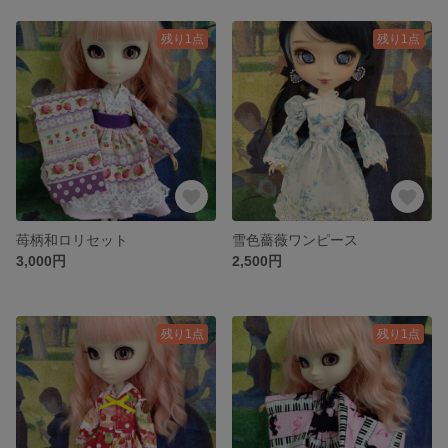
残り1点
残り1点
苺柄和ロリセット
雪色薔薇ワンピース
3,000円
2,500円
残り1点
残り1点