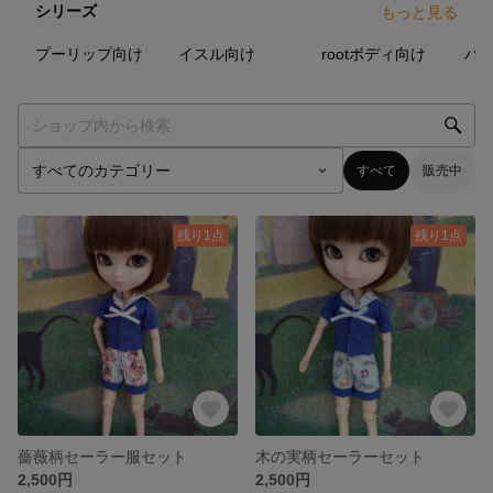
シリーズ
もっと見る
13
点
10
点
6
点
プーリップ向け
イスル向け
rootボディ向け
すべて
販売中
残り1点
残り1点
薔薇柄セーラー服セット
木の実柄セーラーセット
2,500円
2,500円