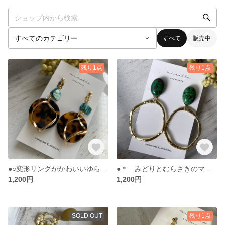
すべて
販売中
残り1点
残り1点
●○変形リングがかわいいゆらゆらイヤリング○●
●＊ みどりとむらさきのマーブルイヤリング ＊●
1,200円
1,200円
SOLD OUT
残り1点