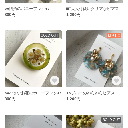
○●四角のポニーフック●○
⬛︎⬜︎大人可愛いクリアなピアス・イヤリング⬜︎⬛︎
800円
1,200円
SOLD OUT
残り1点
○●小さいお花のポニーフック●○
●○ブルーのゆらゆらピアス・イヤリング○●
800円
1,200円
SOLD OUT