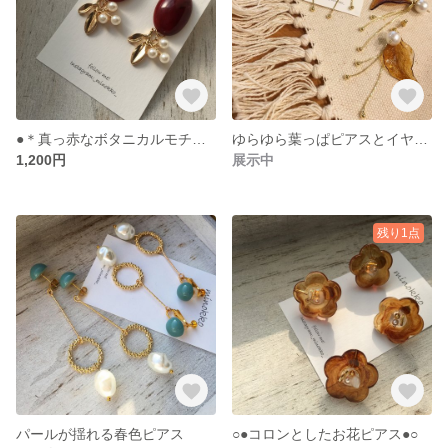
●＊真っ赤なボタニカルモチーフイヤリング（パール）＊●
ゆらゆら葉っぱピアスとイヤリング
1,200円
展示中
残り1点
パールが揺れる春色ピアス
○●コロンとしたお花ピアス●○