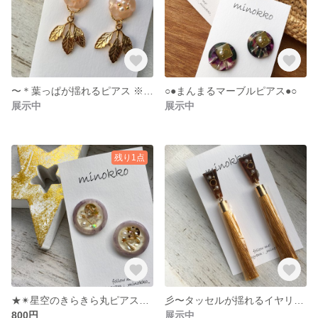
〜＊葉っぱが揺れるピアス ※＊〜
○●まんまるマーブルピアス●○
展示中
展示中
残り1点
★✴︎星空のきらきら丸ピアス✴︎★
彡〜タッセルが揺れるイヤリング〜彡
800円
展示中