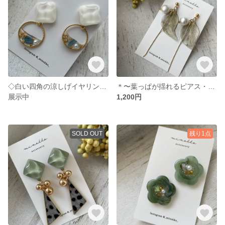
◇白い四角の涼しげイヤリング◇
＊〜葉っぱが揺れるピアス・イヤリング〜＊
展示中
1,200円
SOLD OUT
残り1点