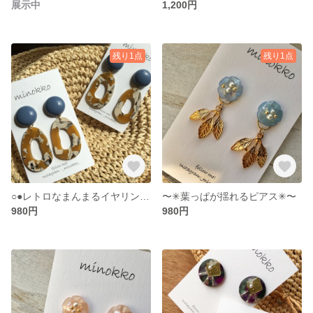
展示中
1,200円
残り1点
残り1点
○●レトロなまんまるイヤリング●○
〜✳︎葉っぱが揺れるピアス✳︎〜
980円
980円