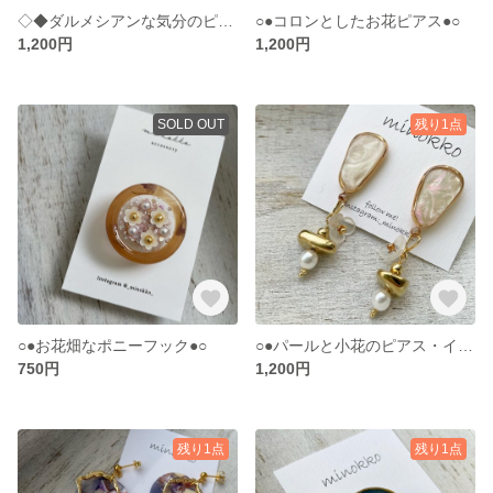
◇◆ダルメシアンな気分のピアス・イヤリング◆◇
○●コロンとしたお花ピアス●○
1,200円
1,200円
SOLD OUT
残り1点
○●お花畑なポニーフック●○
○●パールと小花のピアス・イヤリング●○
750円
1,200円
残り1点
残り1点