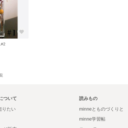
#2
一覧
について
読みもの
で売りたい
minneとものづくりと
minne学習帖