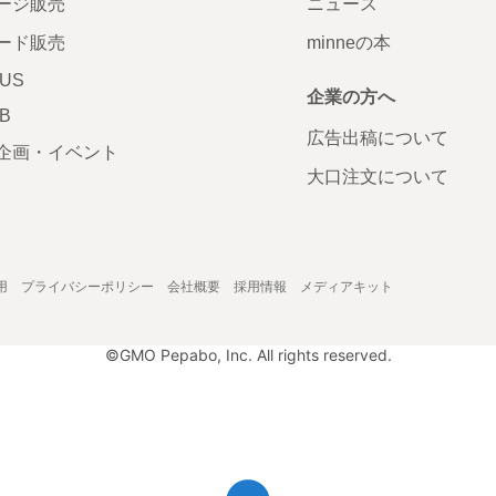
ージ販売
ニュース
ード販売
minneの本
LUS
企業の方へ
AB
広告出稿について
企画・イベント
大口注文について
用
プライバシーポリシー
会社概要
採用情報
メディアキット
©GMO Pepabo, Inc. All rights reserved.