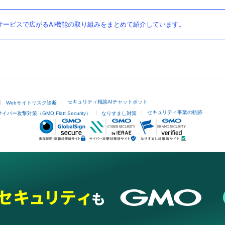
ービスで広がるAI機能の取り組みをまとめて紹介しています。
セキュリティ相談AIチャットボット
Webサイトリスク診断
セキュリティ事業の軌跡
サイバー攻撃対策（GMO Flatt Security）
なりすまし対策