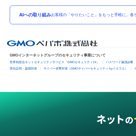
AIへの取り組み
お客様の「やりたいこと」をもっと手軽に。各サ
GMOインターネットグループのセキュリティ事業について
世界初総合ネットセキュリティサービス「GMOセキュリティ24」
パスワード漏洩診断
実在証明・盗聴対策
サイバー攻撃対策（GMOサイバーセキュリティ byイエラエ）