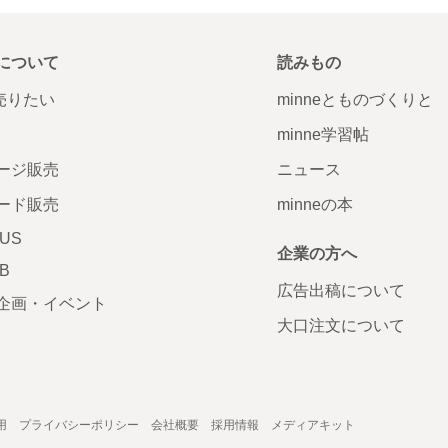
について
読みもの
で売りたい
minneとものづくりと
minne学習帖
ージ販売
ニュース
ード販売
minneの本
LUS
企業の方へ
AB
広告出稿について
企画・イベント
大口注文について
用
プライバシーポリシー
会社概要
採用情報
メディアキット