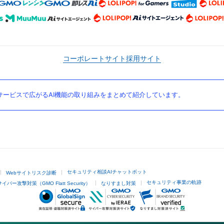
コーポレートサイト
採用サイト
ービスで広がるAI機能の取り組みをまとめて紹介しています。
セキュリティ相談AIチャットボット
Webサイトリスク診断
セキュリティ事業の軌跡
サイバー攻撃対策（GMO Flatt Security）
なりすまし対策