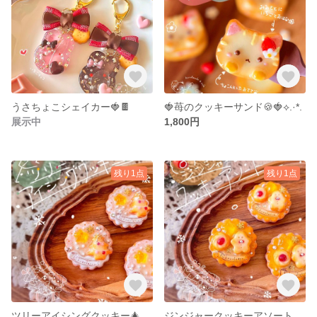
うさちょこシェイカー🍓🍫
🍓苺のクッキーサンド🍪🍓⟡.·*.
展示中
1,800円
残り1点
残り1点
ツリーアイシングクッキー🎄.*✧ブローチ*°
ジンジャークッキーアソート🍪ブローチ✧*｡*°