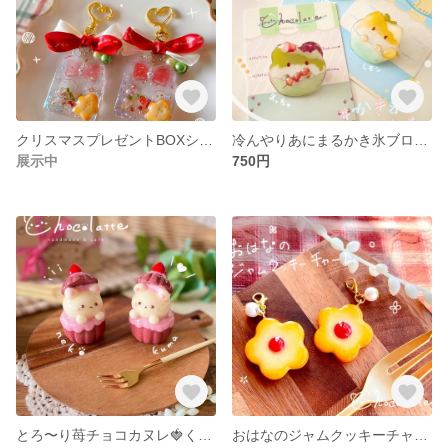
クリスマスプレゼントBOXシェイカー🎁💕
冷んやりあにまるかき氷ブローチorチャーム
展示中
750円
とろ〜り苺チョコカヌレ🍓くまさんor猫さん
おはなのジャムクッキーチャーム