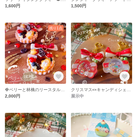
1,600円
1,500円
残り1点
🍓ベリーと林檎のリースタルト🍎バックチャーム✧*｡
クリスマス🍬キャンディシェイカー🎄💕
2,000円
展示中