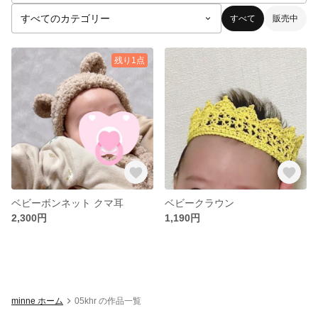
すべて
販売中
残り1点
ベビーボンネット クマ耳
ベビークラウン
2,300円
1,190円
minne ホーム
05khr の作品一覧