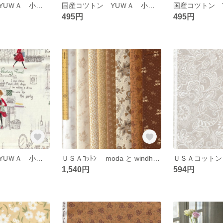
国産コツトン YUＷＡ 小関鈴子先生 復刻版 四角
国産コツトン YUＷＡ 小関鈴子先生 復刻版 ﾓﾉｸﾛ
495円
495円
国産コツトン YUＷＡ 小関鈴子先生 復刻版
ＵＳＡｺｯﾄﾝ moda と windham ｶｯﾄｸﾛｽ8枚ｾｯﾄ
1,540円
594円