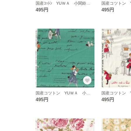
国産ｺｯﾄﾝ YUＷＡ 小関鈴子先生 復刻版 ｻｰｸﾙ ｸﾞﾚｰ地
495円
495円
国産コツトン YUＷＡ 小関鈴子先生 復刻版
495円
495円