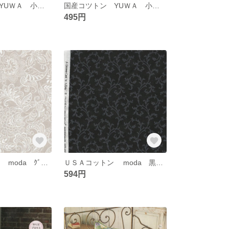
国産コツトン YUＷＡ 小関鈴子先生 復刻版 ﾄﾙｿｰ
国産コツトン YUＷＡ 小関鈴子先生 復刻版 ﾄﾙｿｰ
495円
ＵＳＡコットン mоda ｸﾞﾚｰ地にｵﾌ白模様
ＵＳＡコットン mоda 黒地にｸﾞﾚｰ蔦柄
594円