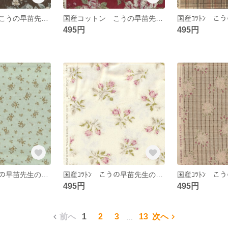
国産コットン こうの早苗先生の生地 ＹＵＷＡ 新柄焦茶
国産コットン こうの早苗先生の生地 ＹＵＷＡ 新柄赤
495円
495円
国産ｺﾂﾄﾝ こうの早苗先生の生地 ＹＵＷＡ 小柄 復刻版
国産ｺﾂﾄﾝ こうの早苗先生の生地 ＹＵＷＡ 蕾バラ 復刻版
495円
495円
前へ
1
2
3
13
次へ
...