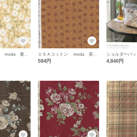
ＵＳＡコットン mоda 黄色地に白い花
ＵＳＡコットン mоda 茶色地に小花柄
ショルダーバ
594円
4,840円