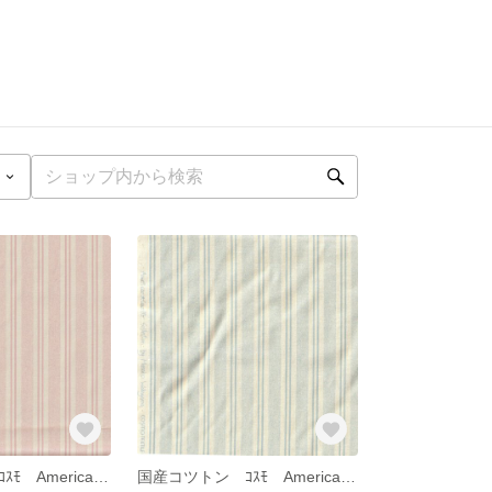
国産コツトン ｺｽﾓ American☆Country 若山雅子先生 ﾋﾟﾝｸｽﾄﾗｲﾌﾟ
国産コツトン ｺｽﾓ American☆Country 若山雅子先生 水色ｽﾄﾗｲﾌﾟ