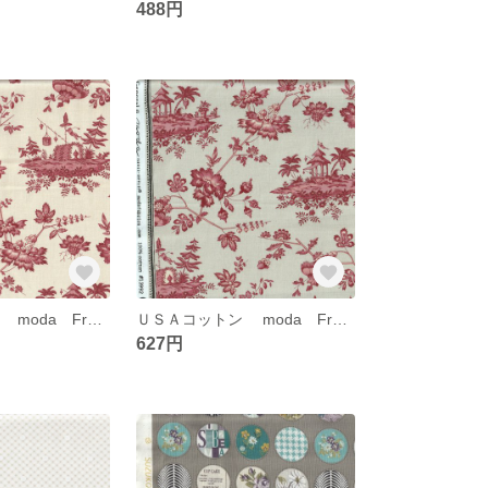
488円
ＵＳＡコットン mоda French General
ＵＳＡコットン mоda French General
627円