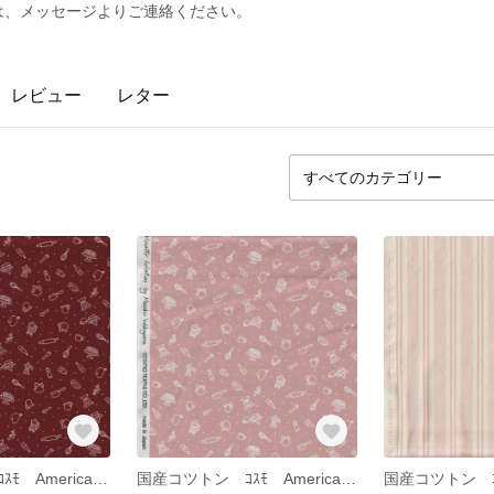
は、メッセージよりご連絡ください。
レビュー
レター
国産コツトン ｺｽﾓ American☆Country 若山雅子先生 ｱｽﾞｷ色調理器具
国産コツトン ｺｽﾓ American☆Country 若山雅子先生 ﾋﾟﾝｸ調理器具