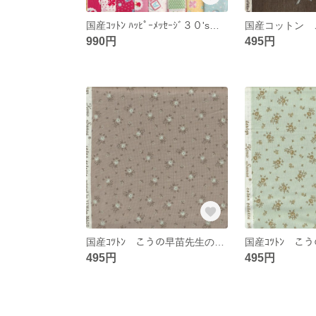
国産ｺｯﾄﾝ ﾊｯﾋﾟｰﾒｯｾｰｼﾞ３０'s ｶｯﾄｸﾛｽ ８枚ｾｯﾄ
990円
495円
国産ｺﾂﾄﾝ こうの早苗先生の生地 ＹＵＷＡ 小柄 復刻版
495円
495円