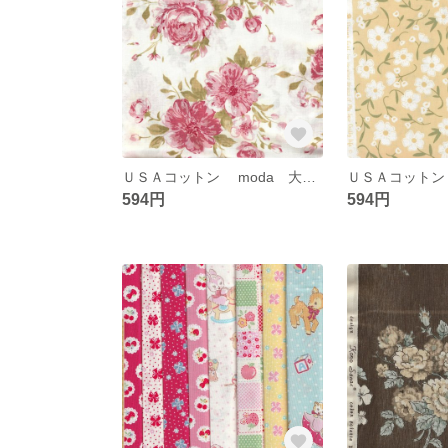
ＵＳＡコットン mоda 大輪のバラ
594円
594円