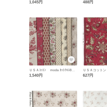
1,045円
488円
ＵＳＡｺｯﾄﾝ moda ｶｯﾄｸﾛｽ8枚ｾｯﾄ FrenchGeneral
1,540円
627円