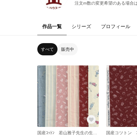
注文m数の変更希望のある場合
作品一覧
シリーズ
プロフィール
すべて
販売中
国産ｺｯﾄﾝ 若山雅子先生の生地 ｶｯﾄｸﾛｽ6枚ｾｯﾄ AmericanCountry