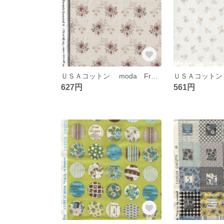
ＵＳＡコットン mоda French General
627円
561円