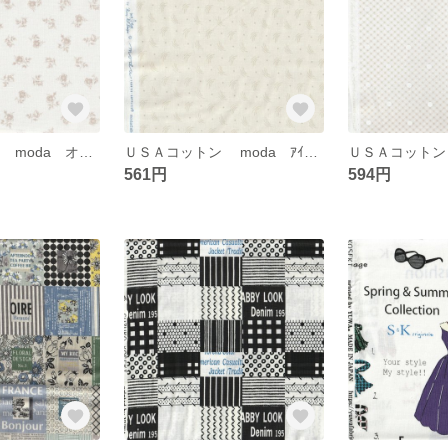
ＵＳＡコットン mоda オフ白 小花柄
ＵＳＡコットン mоda ｱｲﾎﾞﾘｰ
561円
594円