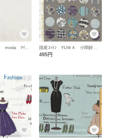
ＵＳＡコットン mоda ｱｲﾎﾞﾘｰ地にﾄﾞｯﾄ
国産ｺｯﾄﾝ YUＷＡ 小関鈴子先生 復刻版 ｻｰｸﾙ ｸﾞﾚｰ地
495円