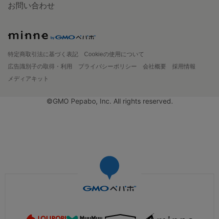
お問い合わせ
特定商取引法に基づく表記
Cookieの使用について
広告識別子の取得・利用
プライバシーポリシー
会社概要
採用情報
メディアキット
©GMO Pepabo, Inc. All rights reserved.