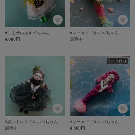
#ミモザのルルベちゃん
#マーメイドルルベちゃん
4,000円
展示中
SOLD OUT
#黒いドレスのルルベちゃん
#マーメイドルルベちゃん
展示中
4,500円