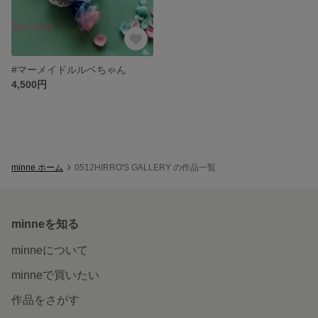
#マーメイドルルベちゃん
4,500円
minne ホーム
0512HIRRO'S GALLERY の作品一覧
minneを知る
minneについて
minneで買いたい
作品をさがす