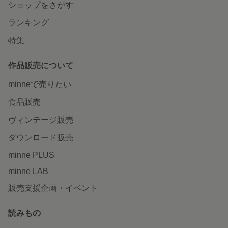
ショップをさがす
ランキング
特集
作品販売について
minneで売りたい
食品販売
ヴィンテージ販売
ダウンロード販売
minne PLUS
minne LAB
販売支援企画・イベント
読みもの