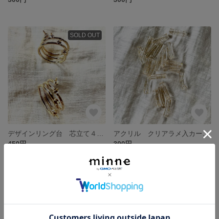
SOLD OUT
デザインリング台 芯立て４箇所ゴールド サイズ 約13号 1個入
アクリル クリアラメ入カーブビーズ 22㎜✖️6㎜ 6個入
450円
300円