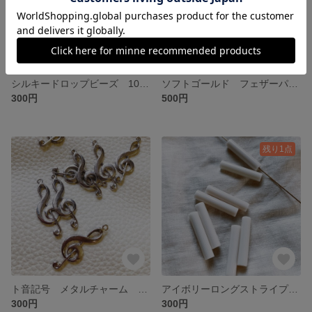
シルキードロップビーズ 10個入 ブラック＆ホワイトMIX 12㎜
ソフトゴールド フェザーパーツ ２個入
300円
500円
残り1点
ト音記号 メタルチャーム ロジウムカラー ４個入
アイボリーロングストライプアクリルビーズ８個入
300円
300円