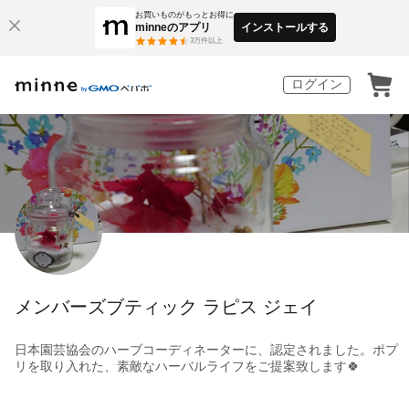
お買いものがもっとお得に
minneのアプリ
インストールする
3
万件以上
ログイン
メンバーズブティック ラピス ジェイ
日本園芸協会のハーブコーディネーターに、認定されました。ポプ
リを取り入れた、素敵なハーバルライフをご提案致します🍀