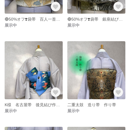
🔴50%オフ❣️袋帯 百人一首 手先長め 銀座結び 作り帯 造り帯
🔴50%オフ❣️袋帯 銀座結び 平安貴族絵柄 作り帯 造り帯
展示中
展示中
K様 名古屋帯 後見結び作り帯 オーダー専用
二重太鼓 造り帯 作り帯
展示中
展示中