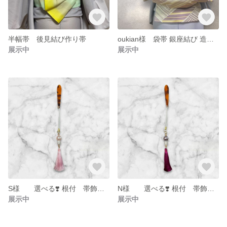
半幅帯 後見結び作り帯
oukian様 袋帯 銀座結び 造り帯
展示中
展示中
S様 選べる❣️ 根付 帯飾り オーダー
N様 選べる❣️ 根付 帯飾り オーダー
展示中
展示中