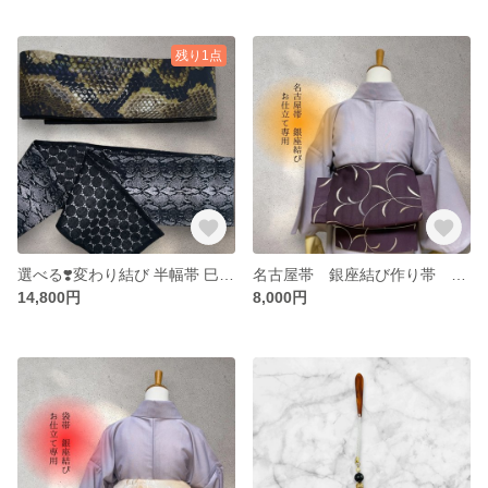
残り1点
選べる❣️変わり結び 半幅帯 巳年 錦蛇柄
名古屋帯 銀座結び作り帯 お仕立てオーダー専用ページ
14,800円
8,000円