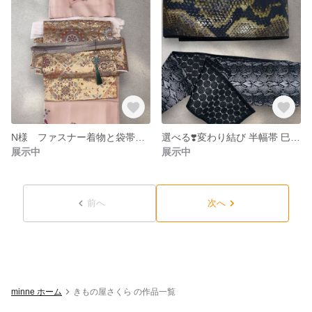
N様 ファスナー着物と袋帯二重太鼓お仕立専用ページ
選べる❣️変わり結び 半幅帯 巳年 黒
展示中
展示中
前へ
次へ
minne ホーム
きもの屋さくら の作品一覧