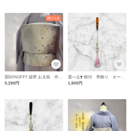
残り1点
🈹50%OFF‼️ 袋帯 お太鼓 作り帯 造り帯
選べる❣️ 根付 帯飾り オーダー
5,290円
1,800円