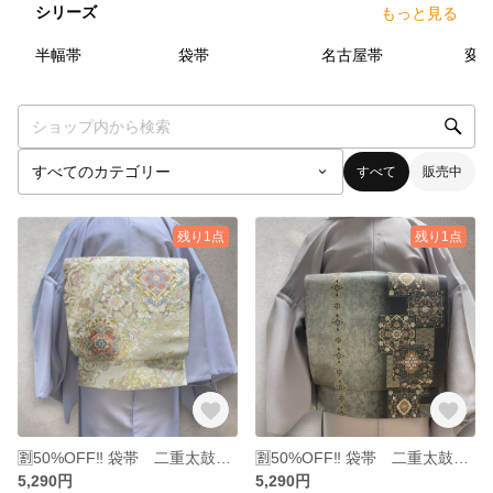
シリーズ
もっと見る
3
点
6
点
3
点
半幅帯
袋帯
名古屋帯
変
すべて
販売中
残り1点
残り1点
🈹50%OFF‼️ 袋帯 二重太鼓 作り帯 造り帯
🈹50%OFF‼️ 袋帯 二重太鼓 作り帯 造り帯
5,290円
5,290円