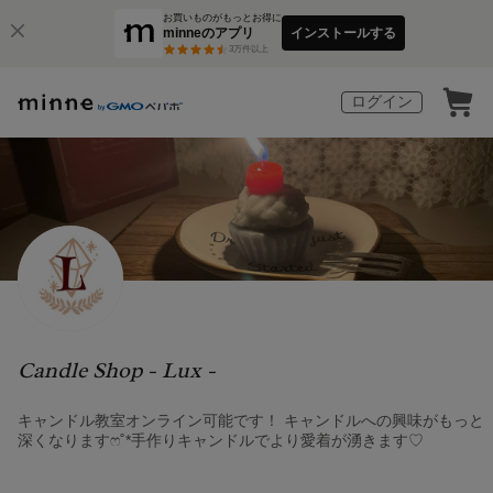
お買いものがもっとお得に
minneのアプリ
インストールする
3
万件以上
ログイン
Candle Shop - Lux -
キャンドル教室オンライン可能です！ キャンドルへの興味がもっと
深くなりますෆ˚*手作りキャンドルでより愛着が湧きます♡