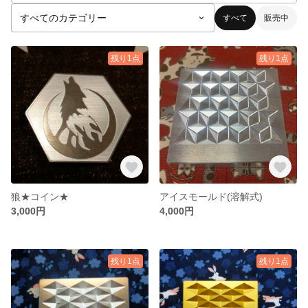
すべて
販売中
残り1点
残り1点
狼★コイン★
アイスモールド(溶解式)
3,000円
4,000円
残り1点
残り1点