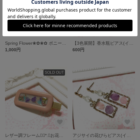
Spring Flower❀✿❀✿ ポニーフック
【3色展開】香水瓶ピアス(イヤリング)
1,000円
600円
SOLD OUT
レザー調フレーム❁⃘*.ﾟお花のヘアクリップ
アジサイの花びらピアス(イヤリング)