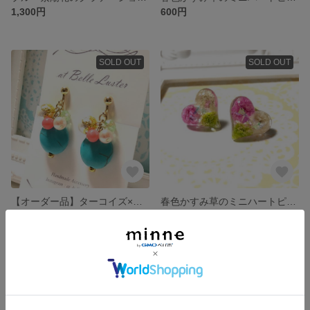
1,300円
600円
SOLD OUT
SOLD OUT
【オーダー品】ターコイズ×珊瑚のイヤリング
春色かすみ草のミニハートピアス(イヤリング)・シャープ
1,600円
600円
SOLD OUT
SOLD OUT