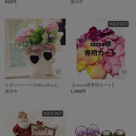
500円
展示中
SOLD OUT
リボン×ハートのゆらゆらピアス(イヤリング)
【cocoa様専用カート】
展示中
1,500円
SOLD OUT