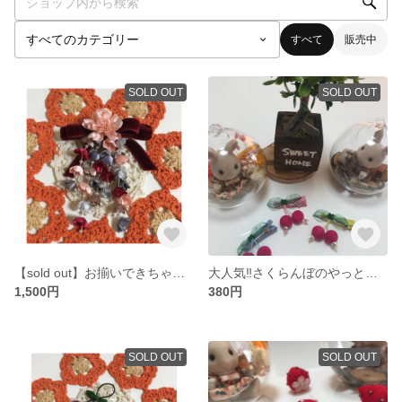
すべて
販売中
SOLD OUT
SOLD OUT
【sold out】お揃いできちゃう♡お花のブローチセット
大人気‼︎さくらんぼのやっとこピン♡
1,500円
380円
SOLD OUT
SOLD OUT