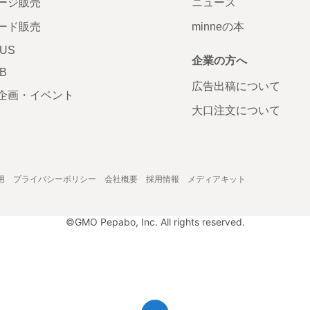
ージ販売
ニュース
ード販売
minneの本
LUS
企業の方へ
AB
広告出稿について
企画・イベント
大口注文について
用
プライバシーポリシー
会社概要
採用情報
メディアキット
©GMO Pepabo, Inc. All rights reserved.