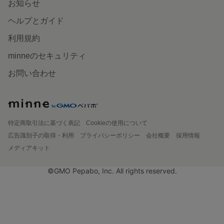
お知らせ
ヘルプとガイド
利用規約
minneのセキュリティ
お問い合わせ
特定商取引法に基づく表記
Cookieの使用について
広告識別子の取得・利用
プライバシーポリシー
会社概要
採用情報
メディアキット
©GMO Pepabo, Inc. All rights reserved.