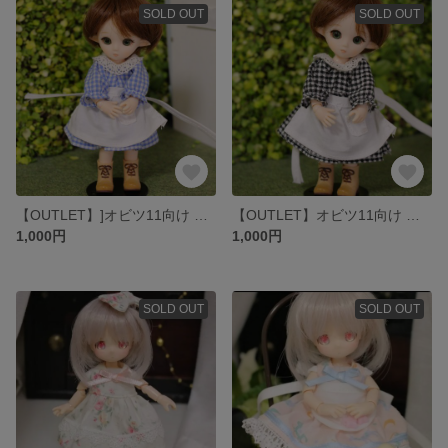
SOLD OUT
SOLD OUT
【OUTLET】]オビツ11向け ギンガムチェックのエプロンワンピ(水色)
【OUTLET】オビツ11向け ギンガムチェックのエプロンワンピ(黒)
1,000円
1,000円
SOLD OUT
SOLD OUT