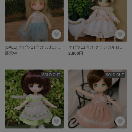
[SALE!]オビツ11向け ふわふわチュールのドレス(ブルー)
オビツ11向け クラシカルローズのドレスセット(ピンク)
展示中
2,800円
SOLD OUT
SOLD OUT