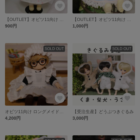
【OUTLET】オビツ11向け クラシカルローズのワンピースセット(ピンク)
【OUTLET】オビツ11向け ゆめかわなエプロンワンピ(ピンク)
900円
1,000円
SOLD OUT
SOLD OUT
オビツ11向け ロングメイド服セット
【受注生産】どうぶつきぐるみ
4,200円
3,000円