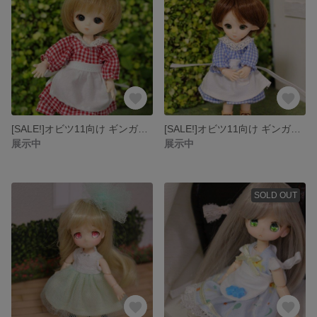
[SALE!]オビツ11向け ギンガムチェックのエプロンワンピ(赤)
[SALE!]オビツ11向け ギンガムチェックのエプロンワンピ(水色)
展示中
展示中
SOLD OUT