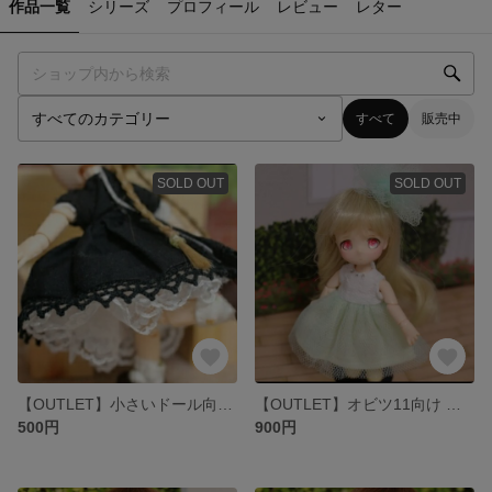
作品一覧
シリーズ
プロフィール
レビュー
レター
すべて
販売中
SOLD OUT
SOLD OUT
【OUTLET】小さいドール向け レースのパニエ
【OUTLET】オビツ11向け ふわふわチュールのドレス(グリーン)
500円
900円