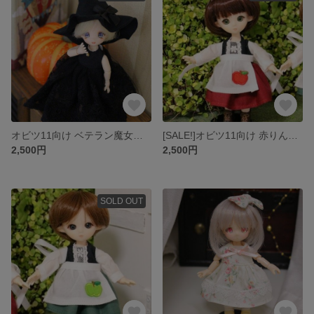
オビツ11向け ベテラン魔女さんのドレス
[SALE!]オビツ11向け 赤りんごのエプロンワンピ
2,500円
2,500円
SOLD OUT