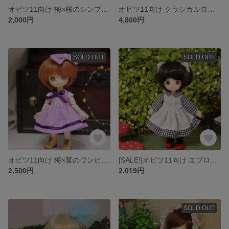
オビツ11向け 梅×桜のシンプルドレスセット
オビツ11向け クラシカルローズのワンピース双子ちゃんセット
2,000円
4,800円
SOLD OUT
SOLD OUT
オビツ11向け 梅×菫のワンピースセット
[SALE!]オビツ11向け エプロン重ね着風ワンピース(黒チェック)
2,500円
2,019円
SOLD OUT