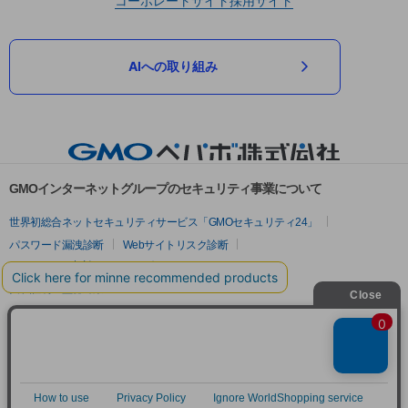
コーポレートサイト
採用サイト
AIへの取り組み
GMOインターネットグループのセキュリティ事業について
世界初総合ネットセキュリティサービス「GMOセキュリティ24」
パスワード漏洩診断
Webサイトリスク診断
セキュリティ相談AIチャットボット
実在証明・盗聴対策
サイバー攻撃対策（GMOサイバーセキュリティ byイエラエ）
サイバー攻撃対策（GMO Flatt Security）
なりすまし対策
セキュリティ事業の軌跡