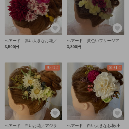
ヘアード 赤い大きなお花／ピンク小花／ラン
ヘアード 黄色いフリージアと小花
3,500円
3,800円
残り1点
残り1点
ヘアード 白いお花／アジサイ／葉物／実物
ヘアード 白い大きなお花/小花／実物