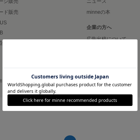
ージ販売
ニュース
ード販売
minneの本
LUS
企業の方へ
AB
広告出稿について
企画・イベント
大口注文について
用
プライバシーポリシー
会社概要
採用情報
メディアキット
©GMO Pepabo, Inc. All rights reserved.