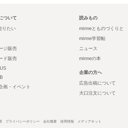
について
読みもの
で売りたい
minneとものづくりと
minne学習帖
ージ販売
ニュース
ード販売
minneの本
LUS
企業の方へ
AB
広告出稿について
企画・イベント
大口注文について
用
プライバシーポリシー
会社概要
採用情報
メディアキット