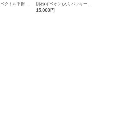
バッキーボール.ベクトル平衡体ネックレス
隕石(ギベオン)入りバッキーボールネックレス★クリソプレーズ
15,000円