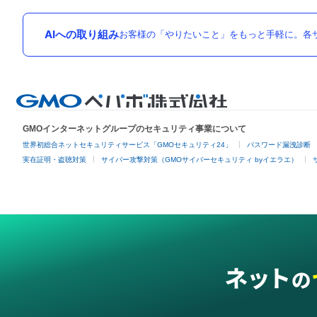
AIへの取り組み
お客様の「やりたいこと」をもっと手軽に。各サ
GMOインターネットグループのセキュリティ事業について
世界初総合ネットセキュリティサービス「GMOセキュリティ24」
パスワード漏洩診断
実在証明・盗聴対策
サイバー攻撃対策（GMOサイバーセキュリティ byイエラエ）