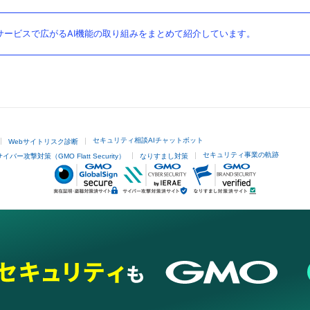
ービスで広がるAI機能の取り組みをまとめて紹介しています。
セキュリティ相談AIチャットボット
Webサイトリスク診断
セキュリティ事業の軌跡
サイバー攻撃対策（GMO Flatt Security）
なりすまし対策