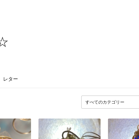
d☆
レター