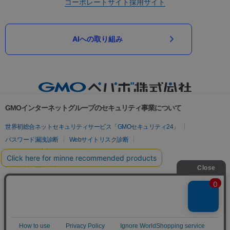
コーポレートサイト
採用サイト
AIへの取り組み
GMOインターネットグループのセキュリティ事業について
世界初総合ネットセキュリティサービス「GMOセキュリティ24」
パスワード漏洩診断
Webサイトリスク診断
セキュリティ相談AIチャットボット
実在証明・盗聴対策
サイバー攻撃対策（GMOサイバーセキュリティ byイエラエ）
サイバー攻撃対策（GMO Flatt Security）
なりすまし対策
セキュリティ事業の軌跡