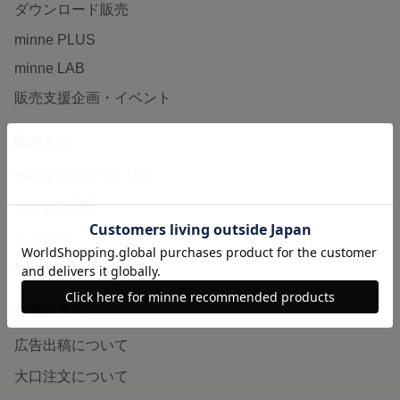
ダウンロード販売
minne PLUS
minne LAB
販売支援企画・イベント
読みもの
minneとものづくりと
minne学習帖
ニュース
minneの本
企業の方へ
広告出稿について
大口注文について