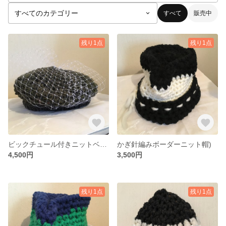
すべて
販売中
残り1点
残り1点
ビックチュール付きニットベレー
かぎ針編みボーダーニット帽)
4,500円
3,500円
残り1点
残り1点