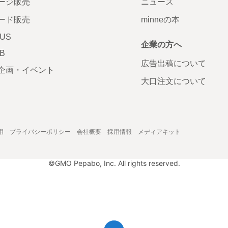
ージ販売
ニュース
ード販売
minneの本
LUS
企業の方へ
AB
広告出稿について
企画・イベント
大口注文について
用
プライバシーポリシー
会社概要
採用情報
メディアキット
©GMO Pepabo, Inc. All rights reserved.