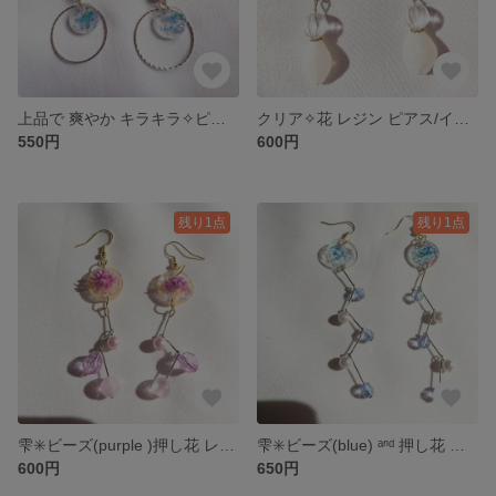
上品で 爽やか キラキラ✧ピアス/イヤリング
クリア✧花 レジン ピアス/イヤリング
550円
600円
残り1点
残り1点
雫✳️ビーズ(purple )押し花 レジンピアス/イヤリング
雫✳️ビーズ(blue) ᵃⁿᵈ 押し花 レジン
600円
650円