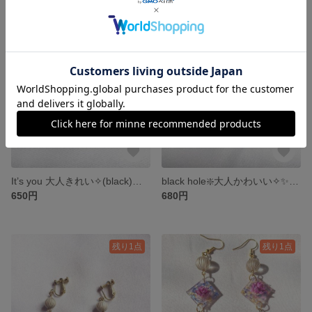
残り1点
残り1点
It’s you 大人きれい✧(black)パールレジンピアス/イヤリング
black hole❇️大人かわいい✧✨ アルミ素材 〇ピアス/イヤリング
650円
680円
残り1点
残り1点