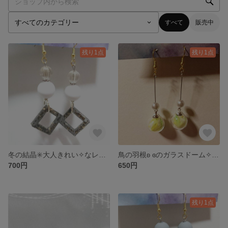
すべて
販売中
残り1点
残り1点
冬の結晶✳️大人きれい✧なレジンピアス/イヤリング
鳥の羽根ʚ ɞのガラスドーム✧ピアス/イヤリング
700円
650円
残り1点