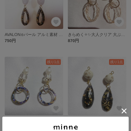
AVALON❇️パール アルミ素材 レジンピアス/イヤリング
きらめく✧✨大人クリア 大ぶりピアス/イヤリング
750円
870円
残り1点
残り1点
クリアレジン blueシェル 〇型大人きれい✧ アルミ素材 ピアス/イヤリング
大人きれい✧✨雫のアルミ素材レジン ピアス/イヤリング
720円
650円