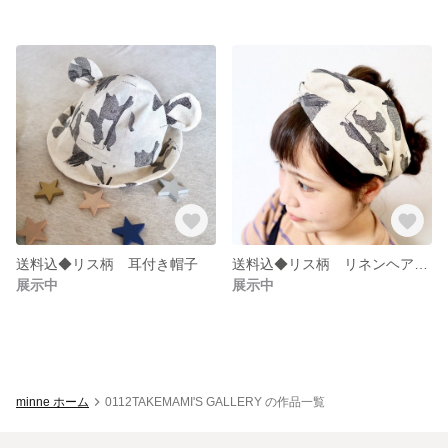
送料込◆リス柄 耳付き帽子
送料込◆リス柄 リネンヘアバンド
展示中
展示中
minne ホーム
0112TAKEMAMI'S GALLERY の作品一覧