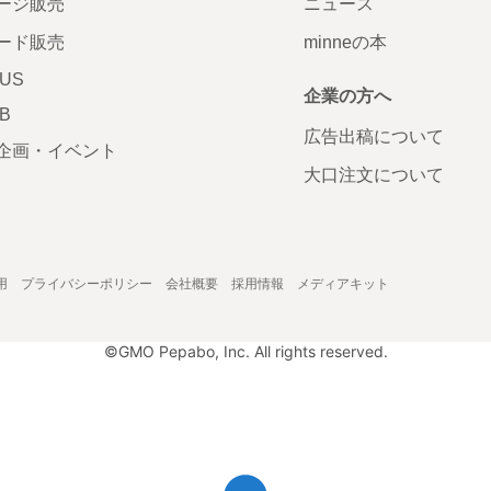
ージ販売
ニュース
ード販売
minneの本
LUS
企業の方へ
AB
広告出稿について
企画・イベント
大口注文について
用
プライバシーポリシー
会社概要
採用情報
メディアキット
©GMO Pepabo, Inc. All rights reserved.