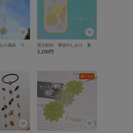
受注制作 きりえの風鈴 ウィンドチャイム すいせん イエロー
受注制作 季節のしおり 夏のボトル
3,100円
残り1点