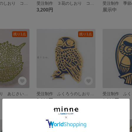
受注制作 ３花のしおり コスモス（オレンジ）
受注制作 ３花のしおり コスモス（ピンク）
3,200円
展示中
残り1点
残り1点
受注制作 しおり あじさいの葉
受注制作 ふくろうのしおり リアル
2,600円
1,600円