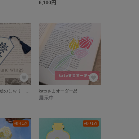
6,100円
受注制作 切り絵のしおり 星揃え タッセル付き
katoさまオーダー品
展示中
残り1点
残り1点