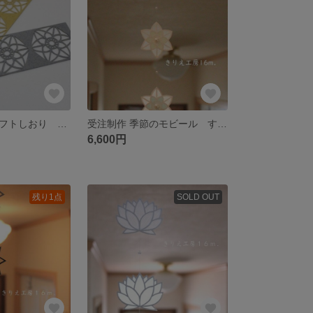
受注制作 クラフトしおり すいせん
受注制作 季節のモビール すいせん（やさしい５色）
6,600円
残り1点
SOLD OUT