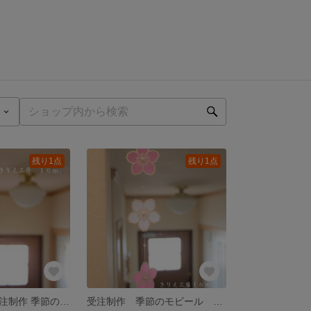
残り1点
残り1点
【特集掲載】受注制作 季節のモビール 桜(ステンドグラス風)
受注制作 季節のモビール 桜（二色使い）