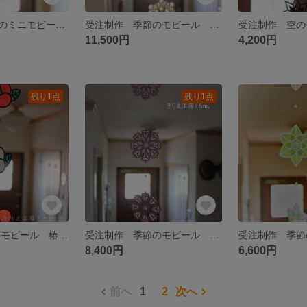
受注制作 季節のミニモビール すいせん
受注制作 季節のモビール 菜の花
11,500円
4,200円
残り1点
残り1点
受注制作 季節のモビール 椿（赤）
受注制作 季節のモビール れんげ（ステンドグラス風）
8,400円
6,600円
前へ
1
2
次へ