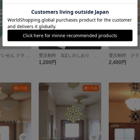
3花のしおり すいせん クラフトグリーン
受注制作 3ほしのしおり ホワイト
1,200円
2,400円
残り1点
残り1点