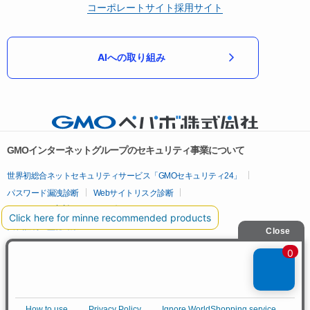
コーポレートサイト
採用サイト
AIへの取り組み
GMOインターネットグループのセキュリティ事業について
世界初総合ネットセキュリティサービス「GMOセキュリティ24」
パスワード漏洩診断
Webサイトリスク診断
セキュリティ相談AIチャットボット
実在証明・盗聴対策
サイバー攻撃対策（GMOサイバーセキュリティ byイエラエ）
サイバー攻撃対策（GMO Flatt Security）
なりすまし対策
セキュリティ事業の軌跡