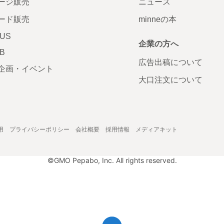
ージ販売
ニュース
ード販売
minneの本
LUS
企業の方へ
AB
広告出稿について
企画・イベント
大口注文について
用
プライバシーポリシー
会社概要
採用情報
メディアキット
©GMO Pepabo, Inc. All rights reserved.