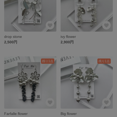
drop stone
ivy flower
2,500円
2,900円
残り1点
残り1点
Farfalle flower
Big flower