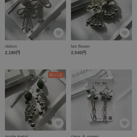
ribbon
fan flower
2,180円
2,540円
残り1点
mode metal
clear ＆ green