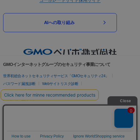
AIへの取り組み
GMOインターネットグループのセキュリティ事業について
世界初総合ネットセキュリティサービス「GMOセキュリティ24」
パスワード漏洩診断
Webサイトリスク診断
セキュリティ相談AIチャットボット
実在証明・盗聴対策
サイバー攻撃対策（GMOサイバーセキュリティ byイエラエ）
サイバー攻撃対策（GMO Flatt Security）
なりすまし対策
セキュリティ事業の軌跡