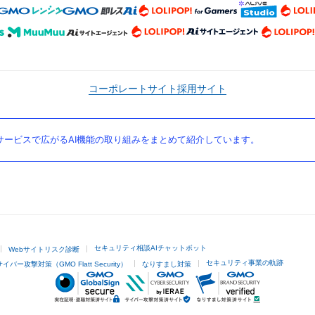
コーポレートサイト
採用サイト
ービスで広がるAI機能の取り組みをまとめて紹介しています。
セキュリティ相談AIチャットボット
Webサイトリスク診断
セキュリティ事業の軌跡
サイバー攻撃対策（GMO Flatt Security）
なりすまし対策