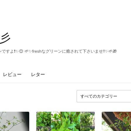
彡
❗️✨😊 🌱✨freshなグリーンに癒されて下さいませ‼️✨🌱🎁
レビュー
レター