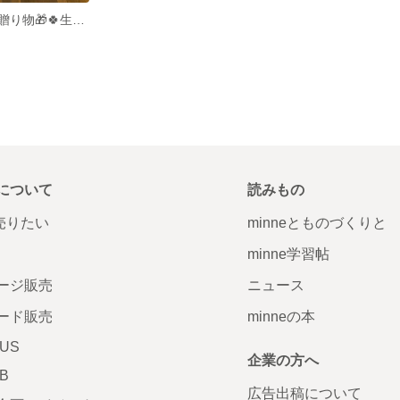
深山幽谷からの贈り物🎁🍀生花❗️ドウダンツツジ❣️140〜150cm×1本規格‼️freshグリーンインテリア🌱✨👍
について
読みもの
で売りたい
minneとものづくりと
minne学習帖
ージ販売
ニュース
ード販売
minneの本
LUS
企業の方へ
AB
広告出稿について