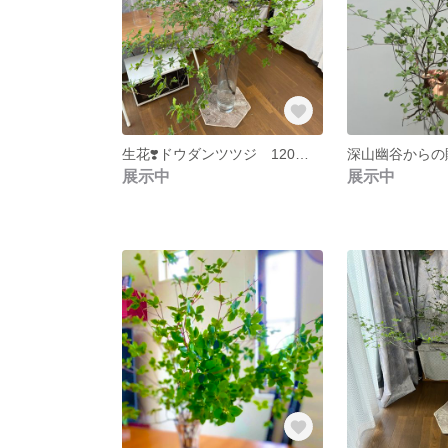
生花❣️ドウダンツツジ 120〜130cm×1本 freshグリーン🍀✨🎁
展示中
展示中