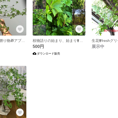
深山幽谷からの贈り物🎁アブラツツジ抜き苗🍀✨1株🌱
枝物語りの始まり、始まり❣️🌱✨
500円
展示中
ダウンロード販売