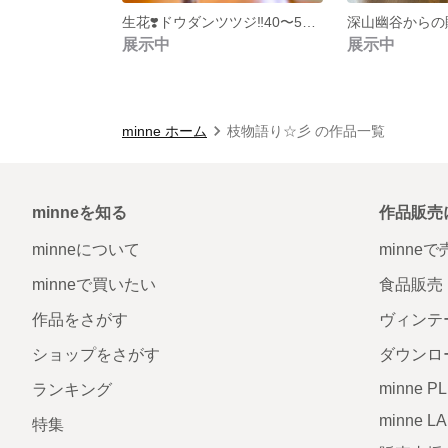
生花❣️ドウダンツツジ‼️40〜50cm×10本セット❣️枝物切り枝❗️※※深山幽谷からの贈り物🍀✨🎁※※
展示中
展示中
minne ホーム
枝物語り☆彡 の作品一覧
minneを知る
作品販売
minneについて
minne
minneで買いたい
食品販売
作品をさがす
ヴィンテ
ショップをさがす
ダウンロ
minne P
ランキング
minne L
特集