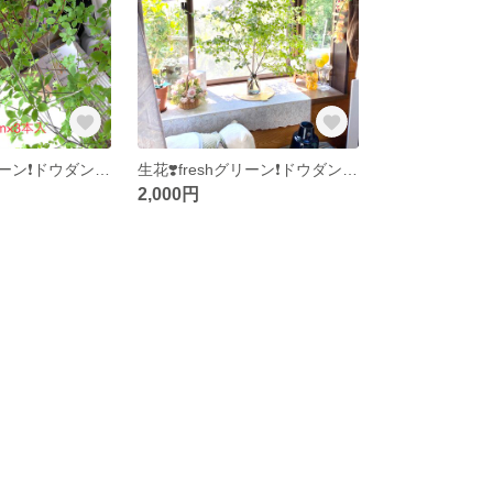
生花❣️freshグリーン❗️ドウダンツツジ‼️枝物切花✨90〜100cm×3本セット❣️ 深山幽谷からの贈り物🍀✨🎁
生花❣️freshグリーン❗️ドウダンツツジ‼️60〜70cm×5本セット❣️ 枝物❗️切り花❣️ ※深山幽谷からの贈り物🎁🍀
2,000円